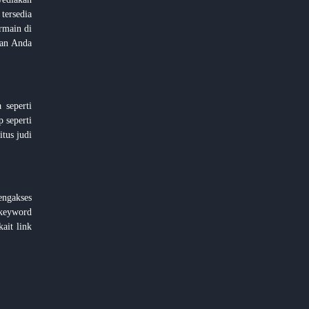
tersedia
rmain di
gan Anda
 seperti
 seperti
tus judi
engakses
 keyword
ait link