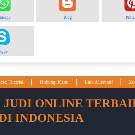
atsapp
Blog
Pinte
kype
deo Tutorial
Hubungi Kami
Link Alternatif
Zo
 JUDI ONLINE TERBAI
 DI INDONESIA