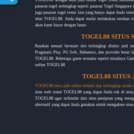
pasaran togel terlengkap seperti pasaran Togel Singapor
juga pasaran togel resmi lain yang hanya dapat Anda te
situs TOGEL88. Anda dapat mulai melakukan taruhan to
akan kami bayar dengan lunas.
TOGEL88 SITUS
Rasakan sensasi bermain slot terlengkap disitus judi
Pragmatic Play, PG Soft, Habanero, dan provider besar la
TOGEL88. Beberapa game ternama seperti misalnya Gates 
online TOGEL88.
TOGEL88 SITUS
TOGEL88 situs judi online terbaik dan terlengkap selalu 
situs web resmi TOGEL88 yang dapat Anda cek di situs
TOGEL88 agar terhindar dari situs penipuan yang meng
alternatif yang dapat Anda gunakan untuk mengakses situ