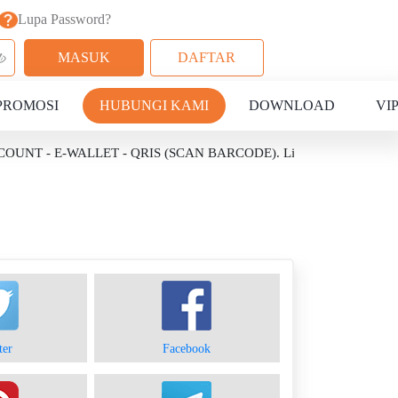
Lupa Password?
DAFTAR
PROMOSI
HUBUNGI KAMI
DOWNLOAD
VI
WALLET - QRIS (SCAN BARCODE). Link Alternatif TOGEL88 : - http
ter
Facebook